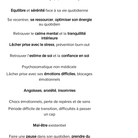
Equilibre
et
sérénité
face à sa vie quotidienne
Se recentrer,
se ressourcer
,
optimiser son énergie
au quotidien
Retrouver le
calme mental
et la
t
ranquillité
intérieure
Lâcher prise avec le stress
, prévention burn-out
Retrouver l’
estime de soi
et la
confiance en soi
Psychosomatique non médicale
Lâcher prise avec ses
émotions difficiles
,
blocages
émotionnels
Angoisses
,
anxiété
,
insomnies
Chocs émotionnels, perte de repères et de sens
Période difficile de transition, difficultés à passer
un cap
Mal-être
existentiel
Faire une
pause
dans son quotidien,
prendre du